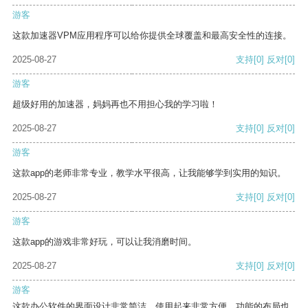
游客
这款加速器VPM应用程序可以给你提供全球覆盖和最高安全性的连接。
2025-08-27
支持
[0]
反对
[0]
游客
超级好用的加速器，妈妈再也不用担心我的学习啦！
2025-08-27
支持
[0]
反对
[0]
游客
这款app的老师非常专业，教学水平很高，让我能够学到实用的知识。
2025-08-27
支持
[0]
反对
[0]
游客
这款app的游戏非常好玩，可以让我消磨时间。
2025-08-27
支持
[0]
反对
[0]
游客
这款办公软件的界面设计非常简洁，使用起来非常方便。功能的布局也