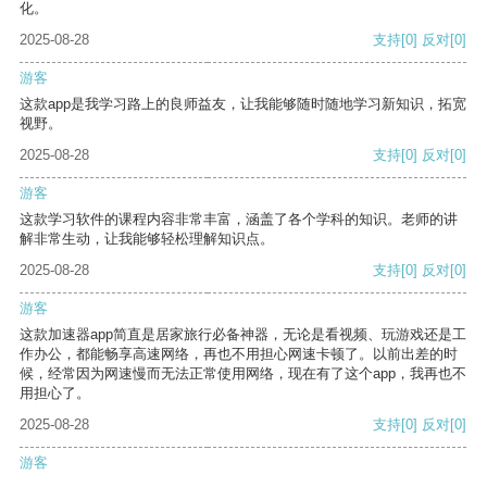
化。
2025-08-28
支持
[0]
反对
[0]
游客
这款app是我学习路上的良师益友，让我能够随时随地学习新知识，拓宽
视野。
2025-08-28
支持
[0]
反对
[0]
游客
这款学习软件的课程内容非常丰富，涵盖了各个学科的知识。老师的讲
解非常生动，让我能够轻松理解知识点。
2025-08-28
支持
[0]
反对
[0]
游客
这款加速器app简直是居家旅行必备神器，无论是看视频、玩游戏还是工
作办公，都能畅享高速网络，再也不用担心网速卡顿了。以前出差的时
候，经常因为网速慢而无法正常使用网络，现在有了这个app，我再也不
用担心了。
2025-08-28
支持
[0]
反对
[0]
游客