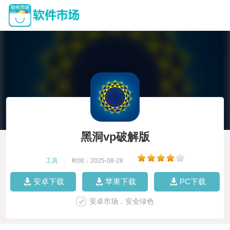
黑洞vp破解版
工具
|
时间：2025-08-28
|
安卓下载
苹果下载
PC下载
安卓市场，安全绿色