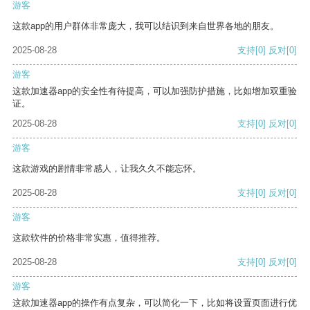
游客
这款app的用户群体非常庞大，我可以结识到来自世界各地的朋友。
2025-08-28
支持
[0]
反对
[0]
游客
这款加速器app的安全性有待提高，可以加强防护措施，比如增加双重验
证。
2025-08-28
支持
[0]
反对
[0]
游客
这款游戏的剧情非常感人，让我久久不能忘怀。
2025-08-28
支持
[0]
反对
[0]
游客
这款软件的价格非常实惠，值得推荐。
2025-08-28
支持
[0]
反对
[0]
游客
这款加速器app的操作有点复杂，可以简化一下，比如将设置页面进行优