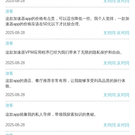
2025-08-28
支持
[0]
反对
[0]
游客
这款加速器app的价格有点贵，可以适当降低一些。我个人觉得，一款加
速器app的价格应该在50元以下才比较合理。
2025-08-28
支持
[0]
反对
[0]
游客
这款加速器VPM应用程序已经为我们带来了无限的隐私保护和自由。
2025-08-28
支持
[0]
反对
[0]
游客
这款app的酒店、餐厅推荐非常有用，让我能够享受到高品质的旅行体
验。
2025-08-28
支持
[0]
反对
[0]
游客
这款app就像我的私人导师，带领我探索知识的奥秘。
2025-08-28
支持
[0]
反对
[0]