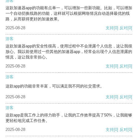
游客
这款加速器app的功能有点单一，可以增加一些新功能。比如，可以增加
一个自动切换线路的功能，这样就可以根据网络情况自动选择最优的线
路，从而获得更好的加速效果。
2025-08-28
支持
[0]
反对
[0]
游客
这款加速器app的安全性很高，使用过程中不会泄露个人信息，这让我很
放心。我以前使用过一些其他的加速器app，经常会出现个人信息泄露的
情况，这让我非常担心。
2025-08-28
支持
[0]
反对
[0]
游客
这款app的功能非常丰富，可以满足我不同的社交需求。
2025-08-28
支持
[0]
反对
[0]
游客
这款app是我工作上的得力助手，让我的工作效率提高了50%，让我能够
更轻松地完成工作任务。
2025-08-28
支持
[0]
反对
[0]