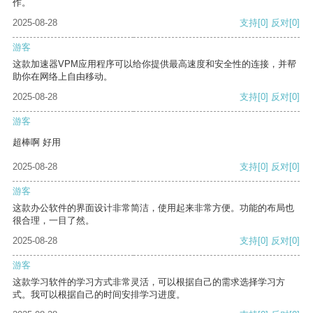
作。
2025-08-28
支持
[0]
反对
[0]
游客
这款加速器VPM应用程序可以给你提供最高速度和安全性的连接，并帮
助你在网络上自由移动。
2025-08-28
支持
[0]
反对
[0]
游客
超棒啊 好用
2025-08-28
支持
[0]
反对
[0]
游客
这款办公软件的界面设计非常简洁，使用起来非常方便。功能的布局也
很合理，一目了然。
2025-08-28
支持
[0]
反对
[0]
游客
这款学习软件的学习方式非常灵活，可以根据自己的需求选择学习方
式。我可以根据自己的时间安排学习进度。